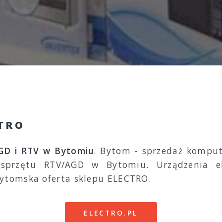
CTRO
GD i RTV w Bytomiu
. Bytom - sprzedaż komput
przętu RTV/AGD w Bytomiu. Urządzenia ele
tomska oferta sklepu ELECTRO.
ELECTRO.PL