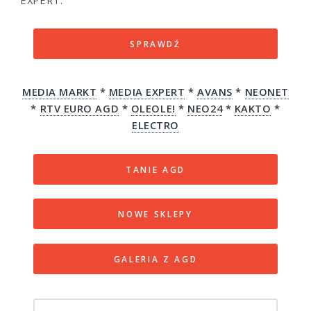
SPRAWDŹ
MEDIA MARKT
*
MEDIA EXPERT
*
AVANS
*
NEONET
*
RTV EURO AGD
*
OLEOLE!
*
NEO24
*
KAKTO
*
ELECTRO
TANIE AGD
NOWE SKLEPY
GALERIA Z AGD